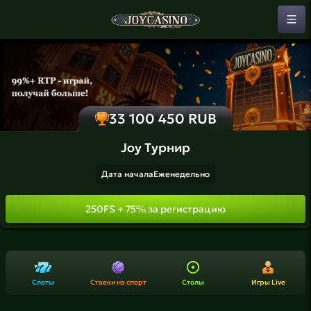
33 100 450 RUB
Joy Турнир
Дата начала
Еженедельно
250FS + 75% за регистрацию
Слоты
Ставки на спорт
Столы
Игры Live